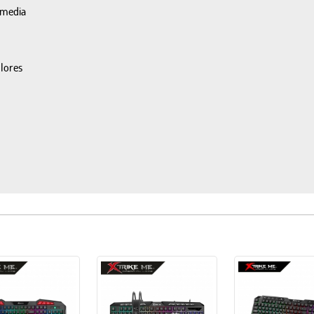
imedia
lores