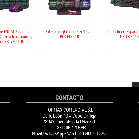
Kit GamingCombo 4en1 para
Teclado en Español con Luz
G
PC CMX410
LED KB-306
e
DP
CONTACTO
TOPMAX COMERCIAL S.L
Calle León, 10 - Cobo Calleja
28947 Fuenlabrada (Madrid)
(+34) 916 421 586
Móvil/WhatsApp/Wechat: 690 210 885