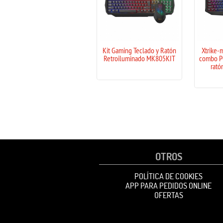
Kit Gaming Teclado y Ratón
Xtrike-me MK-503 gaming
Retroiluminado MK805KIT
combo PC teclado español y
ratón USB 3200 DPI
OTROS
POLÍTICA DE COOKIES
APP PARA PEDIDOS ONLINE
OFERTAS