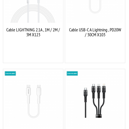
Cable LIGHTNING 2.1A , 1M / 2M /
Cable USB-C A Lightning , PD20W
3M X123
/ 30CM X103