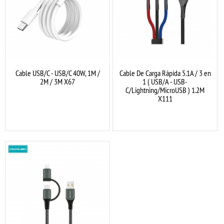
Cable USB/C - USB/C 40W, 1M /
Cable De Carga Rápida 5.1A / 3 en
2M / 3M X67
1 ( USB/A - USB-
C/Lightning/MicroUSB ) 1.2M
X111