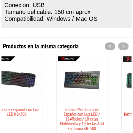
Conexión: USB
Tamaño del cable: 150 cm aprox
Compatibilidad: Windows / Mac OS
Productos en la misma categoría
<
>
n Luz
Teclado Membrana en
Teclados en Español
Español con Luz LED /
Retroiluminación automát
114Teclas / 10 eclas
Rainbow KB-509
Multimedia y 19 Teclas Anti
Fantasma KB-508