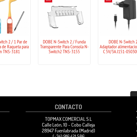
DOBE N-Switch 2 / Funda
DOBE N-Switch 2 /
Genérico Pis
ansparente Para Consola N-
Adaptador alimentacion USB-
Switch 2
Switch2 TNS-3155
C 5V/3A J151-0503000EX
Control
CONTACTO
TOPMAX COMERCIAL S.L
Calle León, 10 - Cobo Calleja
28947 Fuenlabrada (Madrid)
(+34) 916 421 586