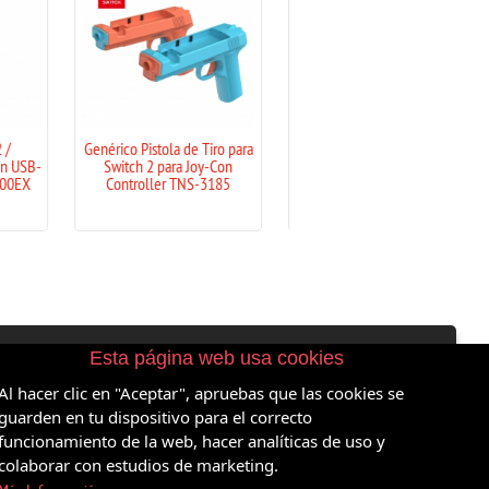
tola de Tiro para
DOBE N-Switch 2 / Kit 10 en
DOBE N-Switch 2 / 
 para Joy-Con
1 Estuche y Acceosiors Para
Para Consola N-Switch
ler TNS-3185
N-Switch 2 TNS-5111
3158
Esta página web usa cookies
Al hacer clic en "Aceptar", apruebas que las cookies se
guarden en tu dispositivo para el correcto
funcionamiento de la web, hacer analíticas de uso y
colaborar con estudios de marketing.