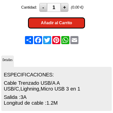
Cantidad:
(
0.00
€)
Añadir al Carrito
Share
Facebook
Twitter
Pinterest
WhatsApp
Email
Detalles
ESPECIFICACIONES:
Cable Trenzado USB/A A
USB/C,Lighning,Micro USB 3 en 1
Salida :3A
Longitud de cable :1.2M