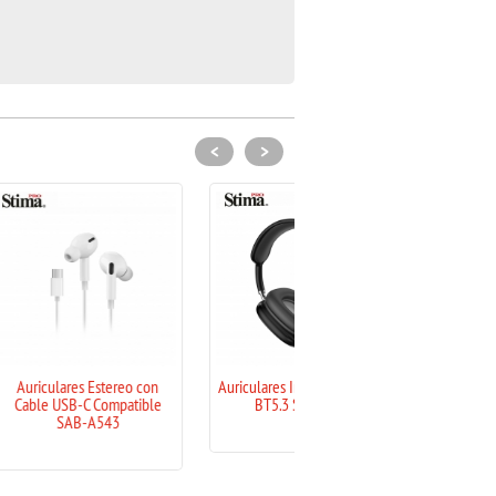
<
>
tereo con
Auriculares Inalámbricos con
Auriculares Bluetooth con
ompatible
BT5.3 SAB-A465
Manos Libres/MicroSD/Jac
43
SAB-7807