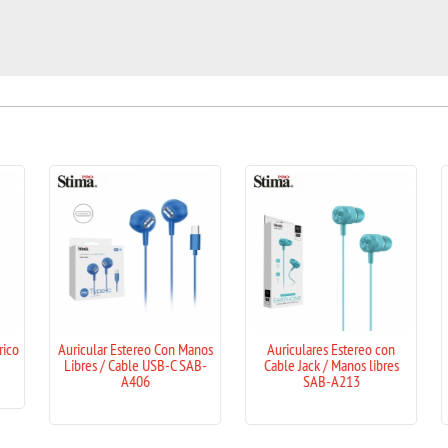
lar Estereo Con Manos
Auriculares Estereo con
Auriculares Es
s / Cable USB-C SAB-
Cable Jack / Manos libres
Cable USB-C C
A406
SAB-A213
SAB-A5