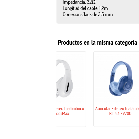
Impedancia: 32Ω
Longitud del cable: 1.2m
Conexión: Jack de 3.5 mm
Productos en la misma categoría
Auricular Estereo Inalámbrico
Auricular Estereo Inalámbrico
Auricu
AirPodsMax
BT 5.3 EV780
Libre