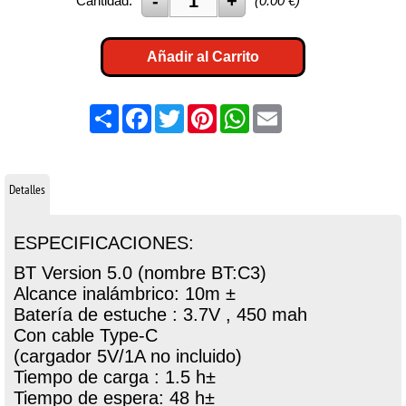
Cantidad:
(
0.00
€)
Añadir al Carrito
Share
Facebook
Twitter
Pinterest
WhatsApp
Email
Detalles
ESPECIFICACIONES:
BT Version 5.0 (nombre BT:C3)
Alcance inalámbrico: 10m ±
Batería de estuche : 3.7V , 450 mah
Con cable Type-C
(cargador 5V/1A no incluido)
Tiempo de carga : 1.5 h±
Tiempo de espera: 48 h±